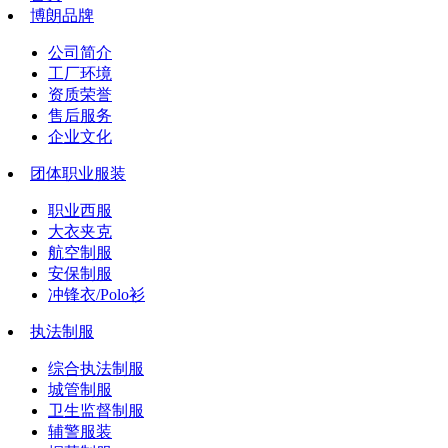
博朗品牌
公司简介
工厂环境
资质荣誉
售后服务
企业文化
团体职业服装
职业西服
大衣夹克
航空制服
安保制服
冲锋衣/Polo衫
执法制服
综合执法制服
城管制服
卫生监督制服
辅警服装